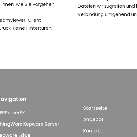
 Ihnen, wie Sie vorgehen
Dateien wir zugreifen und
Verbindung umgehend un
 TeamViewer-Client
urück. Keine Hintertüren,
avigation
Startseite
EPServerEX
Angebot
hingWorx Kepware Server
Kontakt
epware Edge