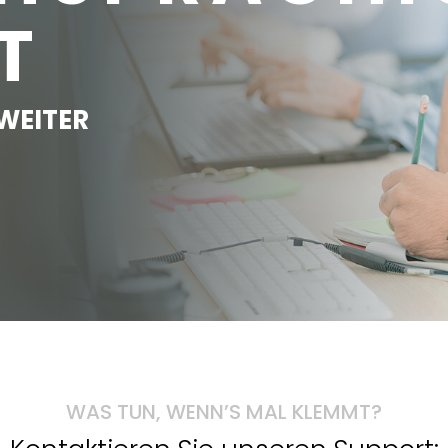
T
WEITER
WAS TUN, WENN’S MAL KLEMMT?