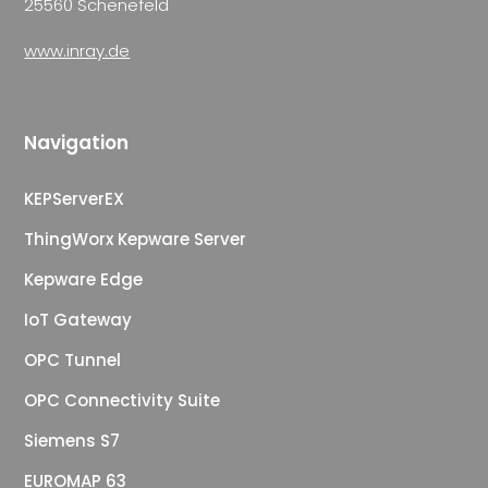
25560 Schenefeld
www.inray.de
Navigation
KEPServerEX
ThingWorx Kepware Server
Kepware Edge
IoT Gateway
OPC Tunnel
OPC Connectivity Suite
Siemens S7
EUROMAP 63